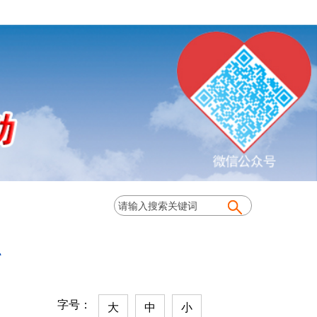
料
字号：
大
中
小