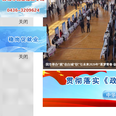
关闭
关闭
我市举办“就”在白城“职”引未来2026年“逐梦青春 
全国优秀共产党员于砚华：用心用力用情 解决群众
“就业红娘”名不虚传——“想找啥活，尽管跟我说”
“就业红娘”牵线忙
“就”在白城 “职”引未来2026年“逐梦青春 奋斗有我