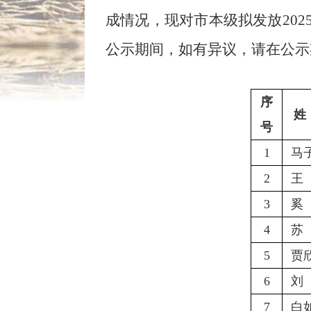
成情况
，现对市本级拟发放
202
公示期间，如有异议，请
在公示
序
姓
号
1
马
2
王
3
奚
4
苏
5
贾
6
刘
7
白