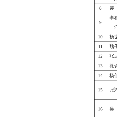
8
裴
李
9
10
杨
11
魏
12
张
13
徐
14
杨
15
张
16
吴